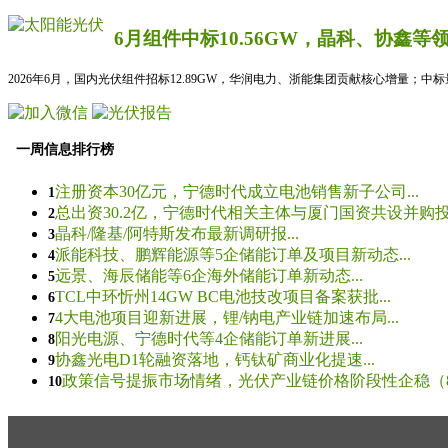
6月组件中标10.56GW，晶科、协鑫等
2026年6月，国内光伏组件招标12.89GW，华润电力、浙能集团贡献核心增量；中
一周信息排行榜
注册资本30亿元，宁德时代成立电池销售新子公司...
1
总出资30.2亿，宁德时代相关主体与厦门国资共设并购投资
2
晶科/隆基/阿特斯发布最新调研报...
3
派能科技、鹏辉能源等5企储能订单及项目新动态...
4
远景、海辰储能等6企海外储能订单新动态...
5
TCL中环忻州14GW BC电池技改项目备案获批...
6
4大电池项目迎新进展，锂/钠电产业链加速布局...
7
阳光电源、宁德时代等4企储能订单新进展...
8
协鑫光电D1轮融资落地，钙钛矿商业化提速...
9
政策信号提振市场情绪，光伏产业链价格阶段性企稳（8.5
10