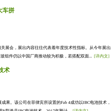
术大车拼
相关展会，展出内容往往代表着年度技术性指标。从今年展出的状况来
玻组件仍以中国厂商推动较为积极，若搭配双面...
[详内文]
C技术
术发展成果。该公司在菲律宾所设置的Fab 4成功以IBC电池
N型单晶IBC电池技术，2017年预计...
[详内文]