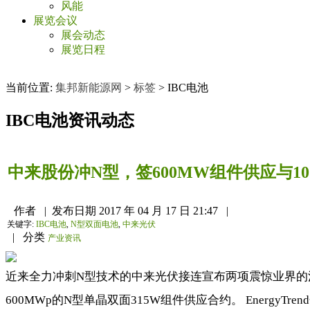
风能
展览会议
展会动态
展览日程
当前位置:
集邦新能源网
>
标签
>
IBC电池
IBC电池
资讯动态
中来股份冲N型，签600MW组件供应与10
作者
|
发布日期
2017 年 04 月 17 日 21:47
|
关键字:
IBC电池
,
N型双面电池
,
中来光伏
|
分类
产业资讯
近来全力冲刺N型技术的中来光伏接连宣布两项震惊业界的
600MWp的N型单晶双面315W组件供应合约。 EnergyT