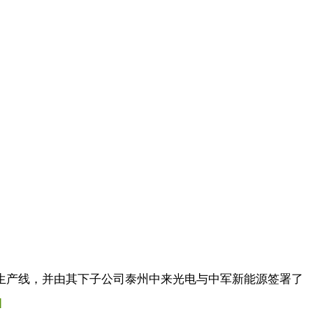
池生产线，并由其下子公司泰州中来光电与中军新能源签署了
]