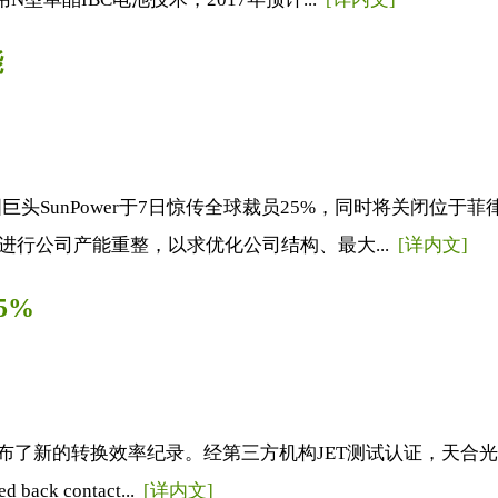
能
unPower于7日惊传全球裁员25%，同时将关闭位于菲律宾
布将进行公司产能重整，以求优化公司结构、最大...
[详内文]
5%
了新的转换效率纪录。经第三方机构JET测试认证，天合光能15
ck contact...
[详内文]