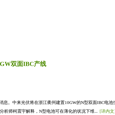
GW双面IBC产线
消息。中来光伏将在浙江衢州建置10GW的N型双面IBC电
rend分析师柯震宇解释，N型电池可在薄化的状况下维...
[详内文