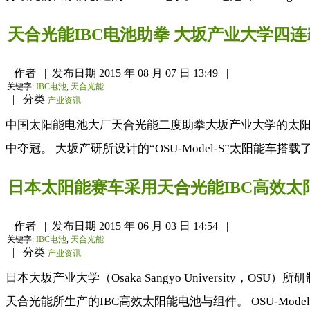
天合光能IBC电池助拳 大坂产业大学四
作者
|
发布日期
2015 年 08 月 07 日 13:49
|
关键字:
IBC电池
,
天合光能
|
分类
产业资讯
中国太阳能电池大厂天合光能二度助拳大坂产业大学的太阳能车团队
中夺冠。 大坂产研所设计的“OSU-Model-S”太阳能车搭载
日本太阳能赛车采用天合光能IBC高效太
作者
|
发布日期
2015 年 06 月 03 日 14:54
|
关键字:
IBC电池
,
天合光能
|
分类
产业资讯
日本大坂产业大学（Osaka Sangyo University，
天合光能所生产的IBC高效太阳能电池与组件。 OSU-Model