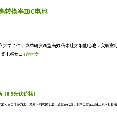
转换率IBC电池
国立大学合作，成功研发新型高效晶体硅太阳能电池，实验室电
作进行全背电极接...
[详内文]
（8.5光伏价格）
消化自备库存为主，对外采购意愿低迷。盐城会议后，多家主营企业自上周末起普遍暂