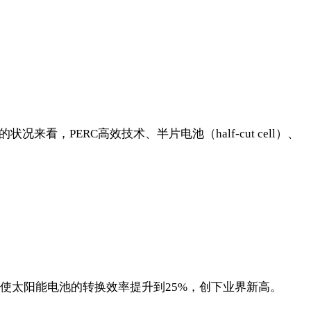
看，PERC高效技术、半片电池（half-cut cell）、
技术，使太阳能电池的转换效率提升到25%，创下业界新高。