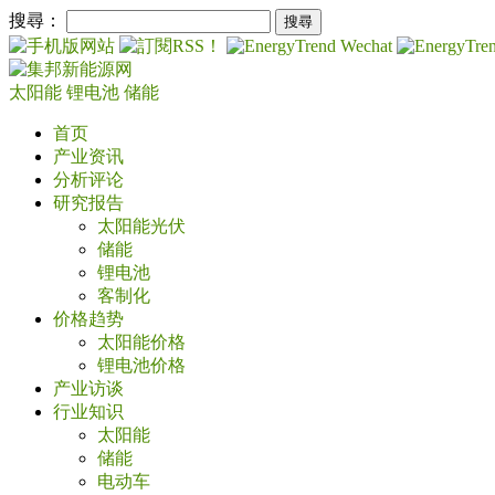
搜尋：
太阳能
锂电池
储能
首页
产业资讯
分析评论
研究报告
太阳能光伏
储能
锂电池
客制化
价格趋势
太阳能价格
锂电池价格
产业访谈
行业知识
太阳能
储能
电动车