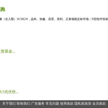
领跑
标量（含入围）10.56GW，晶科、协鑫、高景、英利、正泰领跑定标市场；N型组件投标均
基金...
光伏价...
关于我们
联络我们
广告服务
常见问题
使用条款
隐私权政策
会员条款