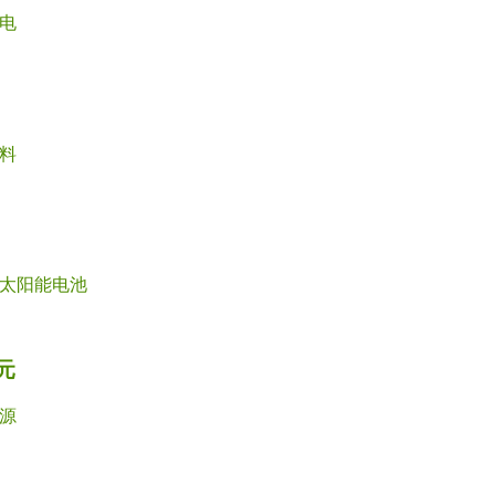
电
料
太阳能电池
元
源