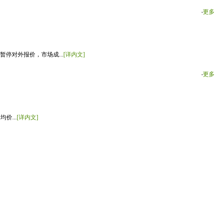
‧
更多
停对外报价，市场成...
[详内文]
‧
更多
价...
[详内文]