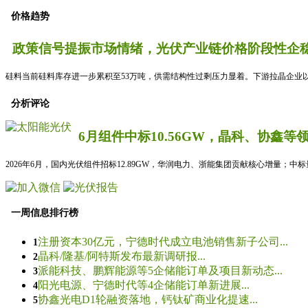
价格趋势
政策信号提振市场情绪，光伏产业链价格阶段性企稳
硅料当前硅料库存进一步累积至53万吨，供需结构性过剩压力显着。下游拉晶企业以
分析评论
6月组件中标10.56GW，晶科、协鑫等
2026年6月，国内光伏组件招标12.89GW，华润电力、浙能集团贡献核心增量；中
一周信息排行榜
注册资本30亿元，宁德时代成立电池销售新子公司...
1
晶科/隆基/阿特斯发布最新调研报...
2
派能科技、鹏辉能源等5企储能订单及项目新动态...
3
阳光电源、宁德时代等4企储能订单新进展...
4
协鑫光电D1轮融资落地，钙钛矿商业化提速...
5