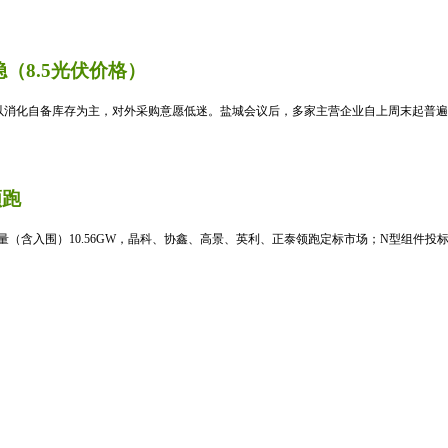
（8.5光伏价格）
消化自备库存为主，对外采购意愿低迷。盐城会议后，多家主营企业自上周末起普遍暂
领跑
标量（含入围）10.56GW，晶科、协鑫、高景、英利、正泰领跑定标市场；N型组件投标均