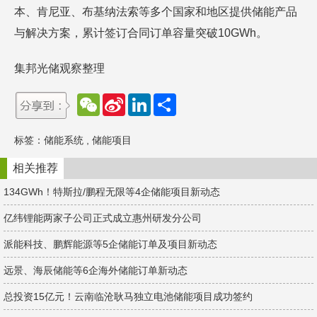
本、肯尼亚、布基纳法索等多个国家和地区提供储能产品
与解决方案，累计签订合同订单容量突破10GWh。
集邦光储观察整理
W
S
L
分
e
i
i
享
C
n
n
h
a
k
标签：
储能系统
,
储能项目
a
W
e
t
e
d
i
I
相关推荐
b
n
o
134GWh！特斯拉/鹏程无限等4企储能项目新动态
亿纬锂能两家子公司正式成立惠州研发分公司
派能科技、鹏辉能源等5企储能订单及项目新动态
远景、海辰储能等6企海外储能订单新动态
总投资15亿元！云南临沧耿马独立电池储能项目成功签约