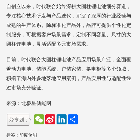
自创立以来，时代联合始终深耕大圆柱锂电池细分赛道，
专注核心技术研发与产品迭代，沉淀了深厚的行业经验与
成熟的生产体系。除标准化产品外，品牌可提供个性化定
制服务，可根据客户场景需求，定制不同容量、尺寸的大
圆柱锂电池，灵活适配多元市场需求。
目前，时代联合大圆柱锂电池产品应用场景广泛，全面覆
盖动力电池、储能系统、户储家储、换电柜等多个领域，
积攒了海内外多地落地应用案例，产品实用性与适配性经
过市场充分验证。
来源：北极星储能网
W
S
L
分
e
i
i
享
C
n
n
h
a
k
标签：
印度储能
a
W
e