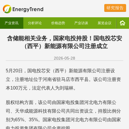
研究报告
产业资讯
分析评论
价格趋势
产业访谈
展览会议
含储能相关业务，国家电投持股！国电投芯安
（西平）新能源有限公司注册成立
2026-05-28
5月20日，国电投芯安（西平）新能源有限公司注册设
立，注册地址位于河南省驻马店市西平县。该公司注册资
本100万元，法定代表人为刘瑞林。
股权结构方面，该公司由国家电投集团河北电力有限公
司、天华成能源科技有限公司共同出资设立，持股比例分
别为65%、35%。国家电投集团河北电力有限公司由国家
电力投资集团有限公司全资控股。