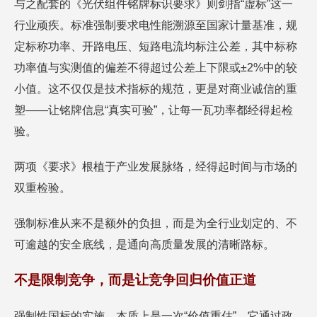
与之配套的《光伏组件铭牌标识要求》则剑指“虚标”这一
行业顽疾。标准强制要求电性能溯源至国家计量基准，规
定标称功率、开路电压、短路电流均标注公差，其中标称
功率值与实测值的偏差不得超过公差上下限或±2%中的较
小值。这不仅仅是技术指标的规范，更是对商业诚信的重
塑——让铭牌信息“真实可验”，让每一瓦功率都经得起检
验。
两项《要求》根植于产业发展脉络，经得起时间与市场的
双重检验。
强制标准从来不是额外的负担，而是为全行业划定的、不
可逾越的安全底线，是通向高质量发展的清晰路标。
不是限制竞争，而是让竞争回归价值正道
强制性国标的实施，本质上是一次“价值重估”。它通过政