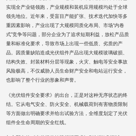
实现全产业链领跑，产业规模和装机应用规模均处于全球
领先地位。近年来，受盲目产能扩张、技术迭代加快等多
重因素影响，产业出现了大规模同质化布局、市场“内卷
式”竞争等问题，部分企业为了追求短期利益，放松产品质
量和标准化要求，导致市场上出现一些低质、劣质的产
品。因质量缺陷造成光伏组件产品出现大规模玻璃破损、
结构失效、封装材料分层等现象，火灾、触电等安全事故
风险极高，不仅威胁人员生命财产安全和电站运行安全，
也影响了整个行业的形象和声誉。
《光伏组件安全要求》的出台，正是对这种无序状态的终
结。它从电气安全、防火安全、机械载荷到有害物质限制
等方面做出明确要求并给出试验方法，全维度划定了光伏
组件全生命周期的安全红线。