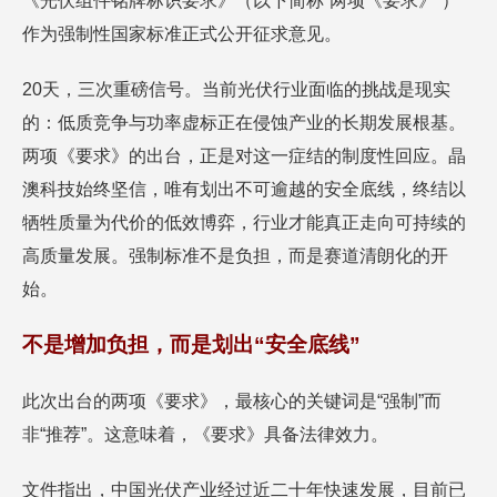
《光伏组件铭牌标识要求》（以下简称“两项《要求》”）
作为强制性国家标准正式公开征求意见。
20天，三次重磅信号。当前光伏行业面临的挑战是现实
的：低质竞争与功率虚标正在侵蚀产业的长期发展根基。
两项《要求》的出台，正是对这一症结的制度性回应。晶
澳科技始终坚信，唯有划出不可逾越的安全底线，终结以
牺牲质量为代价的低效博弈，行业才能真正走向可持续的
高质量发展。强制标准不是负担，而是赛道清朗化的开
始。
不是增加负担，而是划出“安全底线”
此次出台的两项《要求》，最核心的关键词是“强制”而
非“推荐”。这意味着，《要求》具备法律效力。
文件指出，中国光伏产业经过近二十年快速发展，目前已