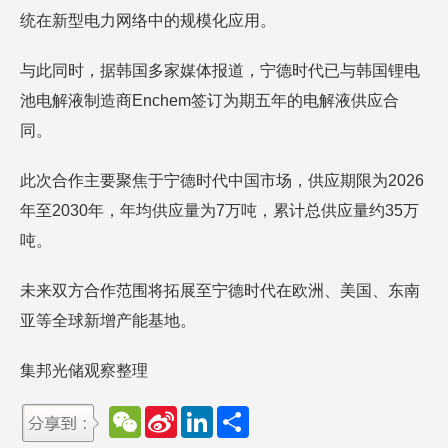
统在新型电力网络中的规模化应用。
与此同时，据韩国多家媒体报道，宁德时代已与韩国锂电
池电解液制造商Enchem签订为期五年的电解液供应合
同。
此次合作主要聚焦于宁德时代中国市场，供应期限为2026
年至2030年，年均供应量为7万吨，累计总供应量约35万
吨。
未来双方合作范围将拓展至宁德时代在欧洲、美国、东南
亚等全球新增产能基地。
集邦光储观察整理
W
S
L
分
e
i
i
享
C
n
n