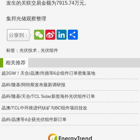
发生的关联交易金额为7915.74万元。
集邦光储观察整理
W
S
L
分
e
i
i
享
C
n
n
h
a
k
标签：
光伏技术
,
光伏组件
a
W
e
t
e
d
i
I
相关推荐
b
n
o
超2GW！天合/晶澳/尚德等6企组件订单密集落地
晶科/隆基/阿特斯发布最新调研报
晶科/隆基/天合/TCL Solar新签海外光伏组件订单
晶澳/TCL中环推进钙钛矿与BC组件项目技改
晶科/晶澳等4企获光伏组件新订单