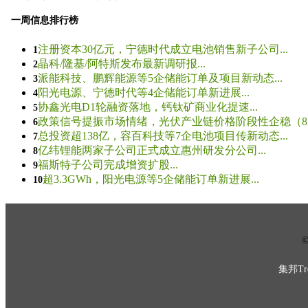
一周信息排行榜
注册资本30亿元，宁德时代成立电池销售新子公司...
1
晶科/隆基/阿特斯发布最新调研报...
2
派能科技、鹏辉能源等5企储能订单及项目新动态...
3
阳光电源、宁德时代等4企储能订单新进展...
4
协鑫光电D1轮融资落地，钙钛矿商业化提速...
5
政策信号提振市场情绪，光伏产业链价格阶段性企稳（8.5
6
总投资超138亿，容百科技等7企电池项目传新动态...
7
亿纬锂能两家子公司正式成立惠州研发分公司...
8
福斯特子公司完成增资扩股...
9
超3.3GWh，阳光电源等5企储能订单新进展...
10
© 
集邦Tre