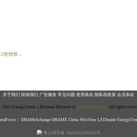
光伏价...
关于我们
联络我们
广告服务
常见问题
使用条款
隐私权政策
会员条款
2026 EnergyTrend, a Business Division of
TrendForce Corp.
All rights reser
ndForce：
DRAMeXchange
DRAMX China
WitsView
LEDinside
EnergyTre
粤公网安备 44030402006441号