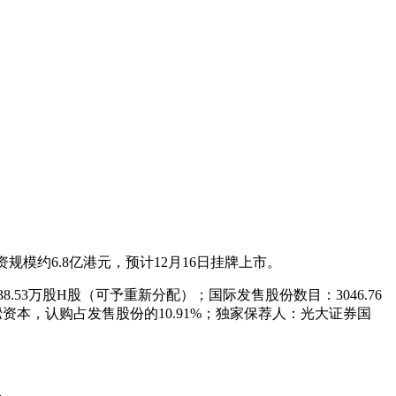
募资规模约6.8亿港元，预计12月16日挂牌上市。
38.53万股H股（可予重新分配）；国际发售股份数目：3046.76
凇资本，认购占发售股份的10.91%；独家保荐人：光大证券国