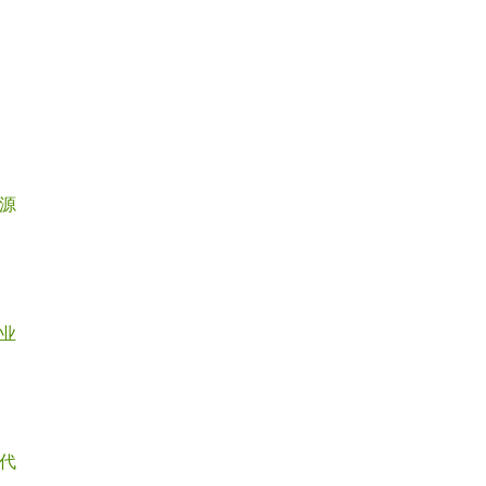
源
业
代