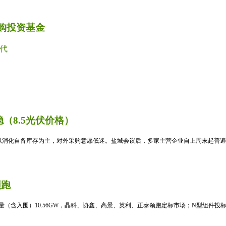
并购投资基金
代
（8.5光伏价格）
消化自备库存为主，对外采购意愿低迷。盐城会议后，多家主营企业自上周末起普遍暂
领跑
标量（含入围）10.56GW，晶科、协鑫、高景、英利、正泰领跑定标市场；N型组件投标均