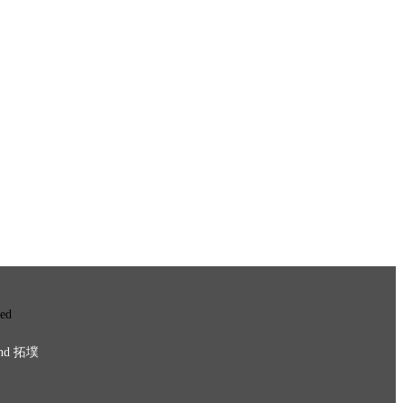
ved
nd
拓墣