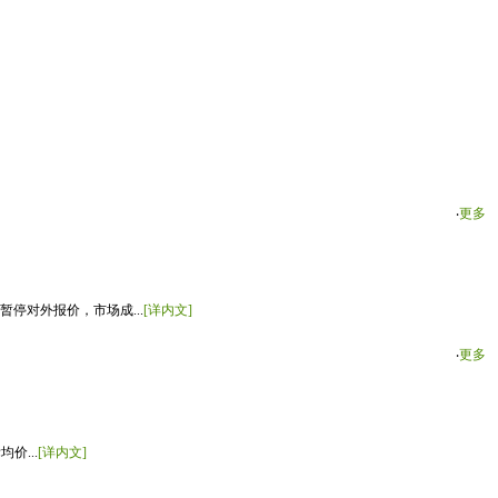
‧
更多
停对外报价，市场成...
[详内文]
‧
更多
价...
[详内文]