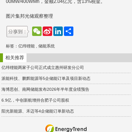
00MW/400WMh，金额2.04亿元，含13%税金。
图片集邦光储观察整理
W
S
L
分
e
i
i
享
C
n
n
h
a
k
标签：
亿纬锂能
,
储能系统
a
W
e
t
e
d
i
I
相关推荐
b
n
o
亿纬锂能两家子公司正式成立惠州研发分公司
派能科技、鹏辉能源等5企储能订单及项目新动态
海博思创、南网储能发布2026年半年度业绩预告
6.9亿，中创新航增持合肥子公司股权
阳光新能源、禾迈等4企储能订单新动态