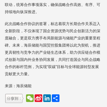
联动，统筹合作事项落实，确保战略合作高效、有序、可
持续地向纵深推进。
此次战略合作协议的签署，标志着双方长期合作关系迈入
全新阶段，不仅体现了国企资源优势与民企创新活力的深
度融合，更是双方携手布局新能源与储能产业的重要里程
碑。未来，海辰储能与国贸控股集团将以此为契机，推进
更具韧性与竞争力的产业链生态体系，助力供应链合作模
式创新与国内外业务协同发展，共同打造国企与民企战略
合作的标杆范例，为实现“双碳”目标与全球能源转型发展
贡献更大力量。
来源：海辰储能
W
S
L
分
e
i
i
享
C
n
n