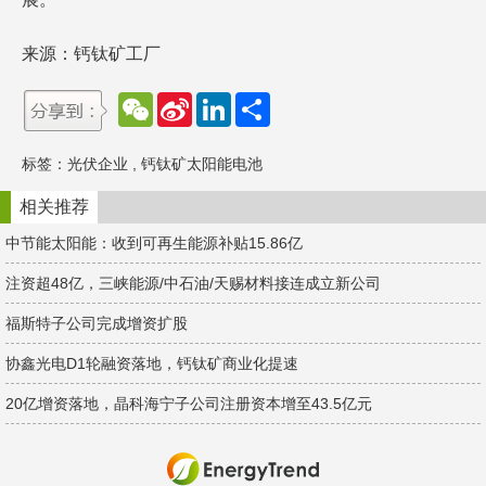
来源：钙钛矿工厂
W
S
L
分
e
i
i
享
C
n
n
h
a
k
标签：
光伏企业
,
钙钛矿太阳能电池
a
W
e
t
e
d
i
I
相关推荐
b
n
o
中节能太阳能：收到可再生能源补贴15.86亿
注资超48亿，三峡能源/中石油/天赐材料接连成立新公司
福斯特子公司完成增资扩股
协鑫光电D1轮融资落地，钙钛矿商业化提速
20亿增资落地，晶科海宁子公司注册资本增至43.5亿元