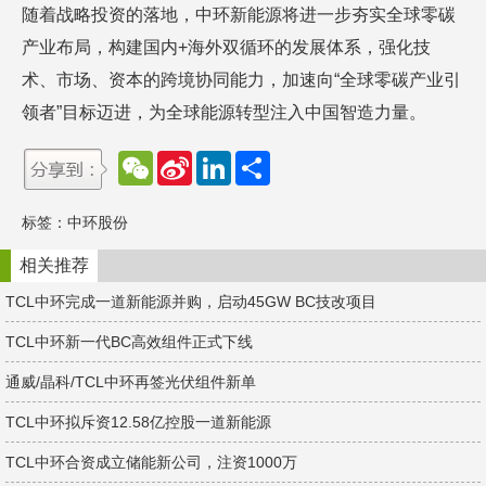
随着战略投资的落地，中环新能源将进一步夯实全球零碳
产业布局，构建国内+海外双循环的发展体系，强化技
术、市场、资本的跨境协同能力，加速向“全球零碳产业引
领者”目标迈进，为全球能源转型注入中国智造力量。
W
S
L
分
e
i
i
享
C
n
n
h
a
k
标签：
中环股份
a
W
e
t
e
d
i
I
相关推荐
b
n
o
TCL中环完成一道新能源并购，启动45GW BC技改项目
TCL中环新一代BC高效组件正式下线
通威/晶科/TCL中环再签光伏组件新单
TCL中环拟斥资12.58亿控股一道新能源
TCL中环合资成立储能新公司，注资1000万