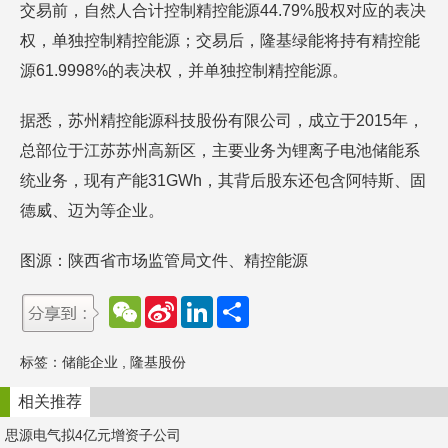
交易前，自然人合计控制精控能源44.79%股权对应的表决
权，单独控制精控能源；交易后，隆基绿能将持有精控能
源61.9998%的表决权，并单独控制精控能源。
据悉，苏州精控能源科技股份有限公司，成立于2015年，
总部位于江苏苏州高新区，主要业务为锂离子电池储能系
统业务，现有产能31GWh，其背后股东还包含阿特斯、固
德威、迈为等企业。
图源：陕西省市场监管局文件、精控能源
W
S
L
分
e
i
i
享
C
n
n
h
a
k
标签：
储能企业
,
隆基股份
a
W
e
t
e
d
i
I
相关推荐
b
n
o
思源电气拟4亿元增资子公司