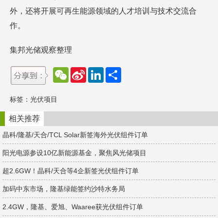
外，还将开展可再生能源领域的人才培训与技术交流合
作。
集邦光储观察整理
W
S
L
分
e
i
i
享
C
n
n
h
a
k
标签：
光伏项目
a
W
e
t
e
d
i
I
相关推荐
b
n
o
晶科/隆基/天合/TCL Solar新签海外光伏组件订单
阳光电源参设10亿新能源基金，聚焦风光储项目
超2.6GW！晶科/天合等4企新签光伏组件订单
加码中东市场，隆基绿能签约沙特水务局
2.4GW，隆基、爱旭、Waaree获光伏组件订单