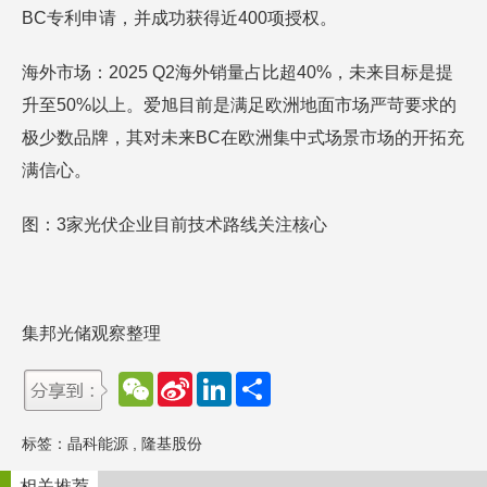
BC专利申请，并成功获得近400项授权。
海外市场：2025 Q2海外销量占比超40%，未来目标是提
升至50%以上。爱旭目前是满足欧洲地面市场严苛要求的
极少数品牌，其对未来BC在欧洲集中式场景市场的开拓充
满信心。
图：3家光伏企业目前技术路线关注核心
集邦光储观察整理
W
S
L
分
e
i
i
享
C
n
n
h
a
k
标签：
晶科能源
,
隆基股份
a
W
e
t
e
d
i
I
相关推荐