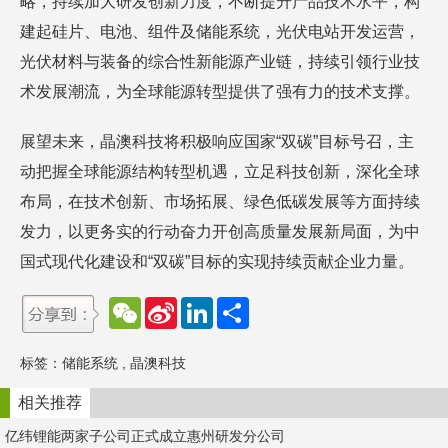
略，持续加大研发创新力度，不断提升产品技术水平，构
建起硅片、电池、组件及储能系统，光伏电站开发运营，
光伏材料与装备的综合性新能源产业链，持续引领行业技
术发展潮流，为全球能源转型提供了强有力的技术支撑。
展望未来，晶澳科技将积极响应国家“双碳”目标号召，主
动把握全球能源结构转型机遇，立足科技创新，深化全球
布局，在技术创新、市场拓展、绿色低碳发展等方面持续
发力，以更务实的行动奋力开创高质量发展新局面，为中
国式现代化建设和“双碳”目标的实现持续贡献企业力量。
W
S
L
分
e
i
i
享
C
n
n
h
a
k
标签：
储能系统
,
晶澳科技
a
W
e
t
e
d
i
I
相关推荐
b
n
o
亿纬锂能两家子公司正式成立惠州研发分公司