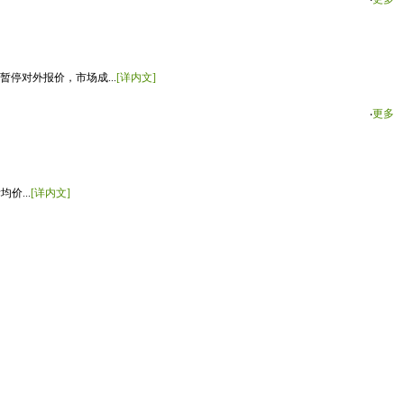
停对外报价，市场成...
[详内文]
‧
更多
价...
[详内文]