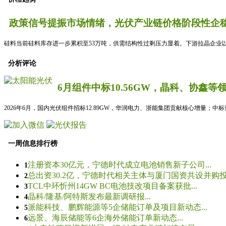
政策信号提振市场情绪，光伏产业链价格阶段性企稳
硅料当前硅料库存进一步累积至53万吨，供需结构性过剩压力显着。下游拉晶企业以
分析评论
6月组件中标10.56GW，晶科、协鑫等
2026年6月，国内光伏组件招标12.89GW，华润电力、浙能集团贡献核心增量；中
一周信息排行榜
注册资本30亿元，宁德时代成立电池销售新子公司...
1
总出资30.2亿，宁德时代相关主体与厦门国资共设并购投资
2
TCL中环忻州14GW BC电池技改项目备案获批...
3
晶科/隆基/阿特斯发布最新调研报...
4
派能科技、鹏辉能源等5企储能订单及项目新动态...
5
远景、海辰储能等6企海外储能订单新动态...
6