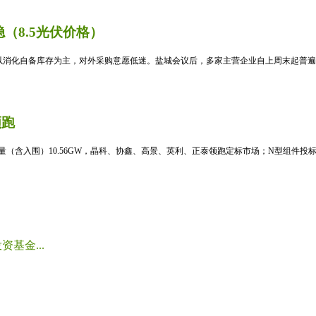
（8.5光伏价格）
消化自备库存为主，对外采购意愿低迷。盐城会议后，多家主营企业自上周末起普遍暂
领跑
标量（含入围）10.56GW，晶科、协鑫、高景、英利、正泰领跑定标市场；N型组件投标均
基金...