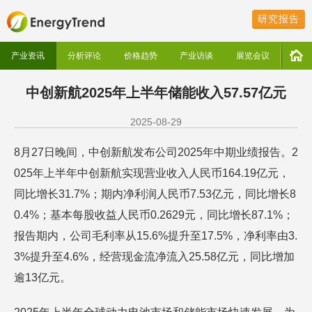
研究报告
产业资讯
分析评论
价格趋势
产业访谈
展览会议
中创新航2025年上半年储能收入57.57亿元
2025-08-29
8月27日晚间，中创新航发布公司2025年中期业绩报告。2
025年上半年中创新航实现营业收入人民币164.19亿元，
同比增长31.7%；期内净利润人民币7.53亿元，同比增长8
0.4%；基本每股收益人民币0.2629元，同比增长87.1%；
报告期内，公司毛利率从15.6%提升至17.5%，净利率由3.
3%提升至4.6%，经营现金流净流入25.58亿元，同比增加
逾13亿元。