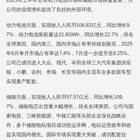
2025年上半年全球动力电池市场和储能市场快速发展，为
公司的业绩增长提供了良好的外部环境。
动力电池方面，实现收入人民币106.62亿元，同比增长9.
7%，动力电池装机量达21.8GWh，同比增长22.7%，排名
全球第四、国内第三。国内市场占有率持续创新高，2025
年6月单月市场占有率达7.4%，7月进一步提升至8.25%。
公司已成功进入大众、现代、丰田全球三大汽车集团供应
链，小鹏、吉利、奇瑞、长安等国内主流车企多款新车型
实现量产配套。
储能方面，实现收入人民币57.57亿元，同比增长109.
7%，储能电芯出货量大幅增长，排名全球第四。公司与国
家电投、三峡新能源、中核汇能等头部企业深化战略合
作，多个储能电站项目成功投运并网，电站运营效率和收
益实现国内领先。国际市场实现重大突破，成功配套拉