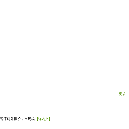
‧
更多
停对外报价，市场成...
[详内文]