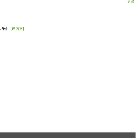
‧
更多
价...
[详内文]