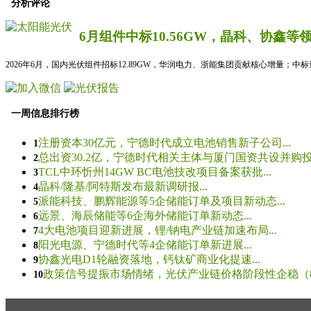
分析评论
6月组件中标10.56GW，晶科、协鑫等
2026年6月，国内光伏组件招标12.89GW，华润电力、浙能集团贡献核心增量；中
一周信息排行榜
注册资本30亿元，宁德时代成立电池销售新子公司...
1
总出资30.2亿，宁德时代相关主体与厦门国资共设并购投资
2
TCL中环忻州14GW BC电池技改项目备案获批...
3
晶科/隆基/阿特斯发布最新调研报...
4
派能科技、鹏辉能源等5企储能订单及项目新动态...
5
远景、海辰储能等6企海外储能订单新动态...
6
4大电池项目迎新进展，锂/钠电产业链加速布局...
7
阳光电源、宁德时代等4企储能订单新进展...
8
协鑫光电D1轮融资落地，钙钛矿商业化提速...
9
政策信号提振市场情绪，光伏产业链价格阶段性企稳（8.5
10