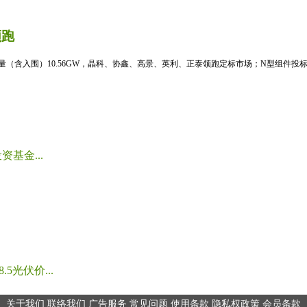
领跑
标量（含入围）10.56GW，晶科、协鑫、高景、英利、正泰领跑定标市场；N型组件投标均
基金...
光伏价...
关于我们
联络我们
广告服务
常见问题
使用条款
隐私权政策
会员条款