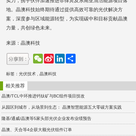
实力，携手伙伴加速推进菲律宾及东南亚清洁能源项目落
地。晶澳科技始终期待通过提供高效可靠的光伏解决方
案，深度参与区域能源转型，为实现碳中和目标贡献晶澳
力量，共创绿色未来。
来源：晶澳科技
W
S
L
分
e
i
i
享
C
n
n
h
a
k
标签：
光伏技术
,
晶澳科技
a
W
e
t
e
d
i
I
相关推荐
b
n
o
晶澳/TCL中环推进钙钛矿与BC组件项目技改
从园区到城市，从场景到生态： 晶澳智慧能源五大零碳方案实践
隆基/通威/晶澳等5家头部光伏企业发布业绩预告
晶澳、天合等4企获大额光伏组件订单