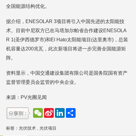
全国能源结构优化。
据介绍，ENESOLAR 3项目将引入中国先进的太阳能技
术。目前中尼双方已在马塔加尔帕省合作建设ENESOLA
R 1(圣伊西德罗市)和El Hato太阳能项目(达里奥市)，总装
机容量达200兆瓦，此次新项目将进一步完善全国能源矩
阵。
资料显示，中国交通建设集团有限公司是国务院国有资产
监督管理委员会监管的中央企业。
来源：PV光圈见闻
W
S
L
分
e
i
i
享
C
n
n
h
a
k
标签：
光伏技术
,
光伏项目
a
W
e
t
e
d