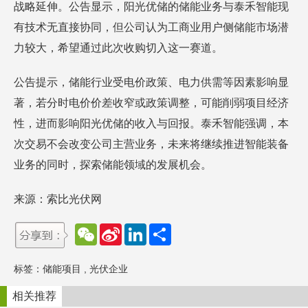
战略延伸。公告显示，阳光优储的储能业务与泰禾智能现
有技术无直接协同，但公司认为工商业用户侧储能市场潜
力较大，希望通过此次收购切入这一赛道。
公告提示，储能行业受电价政策、电力供需等因素影响显
著，若分时电价价差收窄或政策调整，可能削弱项目经济
性，进而影响阳光优储的收入与回报。泰禾智能强调，本
次交易不会改变公司主营业务，未来将继续推进智能装备
业务的同时，探索储能领域的发展机会。
来源：索比光伏网
W
S
L
分
e
i
i
享
C
n
n
h
a
k
标签：
储能项目
,
光伏企业
a
W
e
t
e
d
i
I
相关推荐
b
n