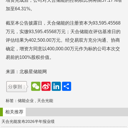
增资完成后，公司对天合储能的控制权比例将由57.17%增
加至64.31%。
截至本公告披露日，天合储能的注册资本为93,595.45568
万元，实缴93,595.45568万元；天合储能在评估基准日的
评估结果为402,500.00万元。经交易双方充分沟通、协商
确定，增资方同意以400,000.00万元作为标的公司本次交
易前的100%股权价值。
来源：北极星储能网
W
S
L
分
e
i
i
享
C
n
n
h
a
k
标签：
储能企业
,
天合光能
a
W
e
t
e
d
i
I
相关推荐
b
n
o
天合光能发布2026半年报业绩