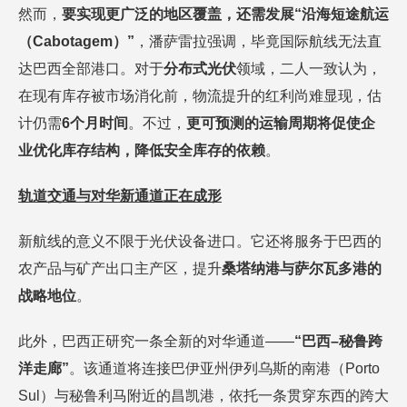
然而，
要实现更广泛的地区覆盖，还需发展
“沿海短途航运
（Cabotagem）”
，潘萨雷拉强调，毕竟国际航线无法直
达巴西全部港口。对于
分布式光伏
领域，二人一致认为，
在现有库存被市场消化前，物流提升的红利尚难显现，估
计仍需
6个月时间
。不过，
更可预测的运输周期将促使企
业优化库存结构，降低安全库存的依赖
。
轨道交通与对华新通道正在成形
新航线的意义不限于光伏设备进口。它还将服务于巴西的
农产品与矿产出口主产区，提升
桑塔纳港与萨尔瓦多港的
战略地位
。
此外，巴西正研究一条全新的对华通道——
“巴西–秘鲁跨
洋走廊”
。该通道将连接巴伊亚州伊列乌斯的南港（Porto
Sul）与秘鲁利马附近的昌凯港，依托一条贯穿东西的跨大