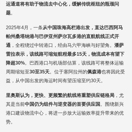
运通道将有助于物流去中心化，缓解传统枢纽的瓶颈问
题
。
2025年4月，一条
从中国珠海高栏港出发，直达巴西阿马
帕州桑塔纳港与巴伊亚州萨尔瓦多港的直航航线正式开
通
，全程绕过中转港口，经由
马六甲海峡
与好望角。
潘萨
雷拉表示，该线路可缩短航程最多
15天，物流成本有望下
降超30%
。巴西港口与机场部估算，该线路可将整体运输
周期缩短至
30至35天
。位于塞阿拉州的
佩森港
也将因此受
益，从中国出发的海运时间有望压缩至约30天。
里奥斯认为，更快、更频繁的航线将重塑供应链格局
，尤
其是当前
中国仍为组件与逆变器的首要供应国
。围绕新兴
港口建设物流中心，将进一步放大运输效率提升带来的优
势。