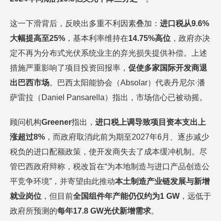
这一下滑背后，反映出多重不利因素叠加：
进口税从
9.6%
大幅提高至25%
，
基本利率
维持在
14.75%高位
，政府亦决
定不再为分布式光伏系统业主的弃光损失提供补偿。上述
措施严重影响了项目投资回报率，
促使多家国际开发商退
出巴西市场
。巴西太阳能协会（Absolar）代表丹尼尔·潘
萨雷拉（Daniel Pansarella）指出，市场信心已被动摇。
顾问机构
Greener
指出，
进口税上调导致项目资本支出上
涨超过
8%
，而政府取消此前为期至2027年6月、逐步减少
税负的
进口配额
政策，使开发商失去了成本缓冲机制。尽
管巴西政府辩称，税改旨在“为本地制造与进口产品创造公
平竞争环境”，并寄望由此推动
本土制造产业链发展与新增
就业岗位
，但目前
全国组件年产能仍仅约为
1 GW
，远低于
政府所预测的
每年
17.8 GW光伏新增需求
。