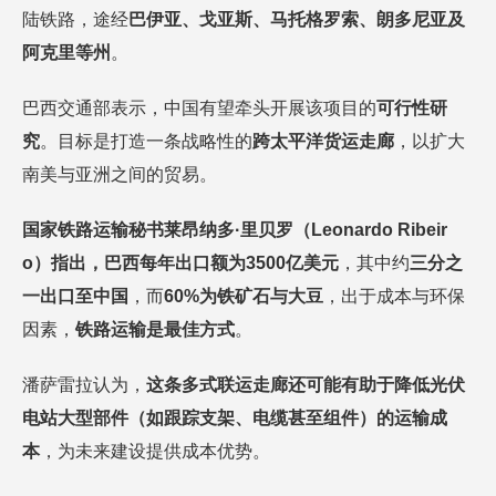
陆铁路，途经
巴伊亚、戈亚斯、马托格罗索、朗多尼亚及
阿克里等州
。
巴西交通部表示，中国有望牵头开展该项目的
可行性研
究
。目标是打造一条战略性的
跨太平洋货运走廊
，以扩大
南美与亚洲之间的贸易。
国家铁路运输秘书莱昂纳多
·里贝罗（Leonardo Ribeir
o）指出，巴西每年出口额为3500亿美元
，其中约
三分之
一出口至中国
，而
60%为铁矿石与大豆
，出于成本与环保
因素，
铁路运输是最佳方式
。
潘萨雷拉认为，
这条多式联运走廊还可能有助于降低光伏
电站大型部件（如跟踪支架、电缆甚至组件）的运输成
本
，为未来建设提供成本优势。