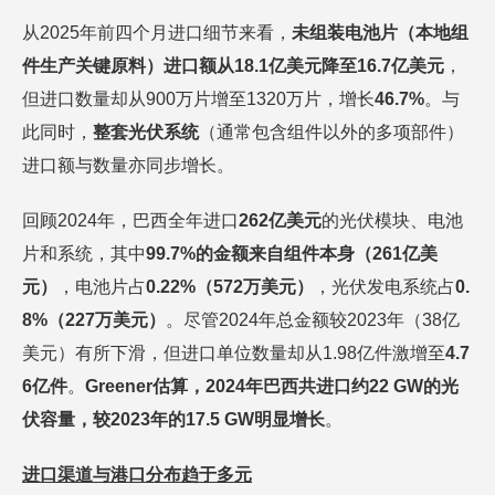
从2025年前四个月进口细节来看，
未组装电池片（本地组
件生产关键原料）进口额从
18.1亿美元降至16.7亿美元
，
但进口数量却从900万片增至1320万片，增长
46.7%
。与
此同时，
整套光伏系统
（通常包含组件以外的多项部件）
进口额与数量亦同步增长。
回顾2024年，巴西全年进口
262亿美元
的光伏模块、电池
片和系统，其中
99.7%的金额来自组件本身（261亿美
元）
，电池片占
0.22%（572万美元）
，光伏发电系统占
0.
8%（227万美元）
。尽管2024年总金额较2023年（38亿
美元）有所下滑，但进口单位数量却从1.98亿件激增至
4.7
6亿件
。
Greener估算，2024年巴西共进口约22 GW的光
伏容量，较2023年的17.5 GW明显增长
。
进口渠道与港口分布趋于多元