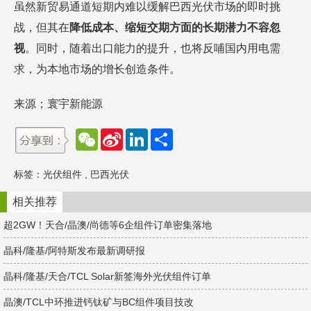
虽然新贸易通道短期内难以缓解巴西光伏市场的即时挑
战，但其在
降低成本、缩短交期方面的长期潜力不容忽
视
。同时，随着出口能力的提升，也将反哺国内用电需
求，为本地市场的增长创造条件。
来源；寰宇新能源
W
S
L
分
e
i
i
享
C
n
n
h
a
k
标签：
光伏组件
,
巴西光伏
a
W
e
t
e
d
i
I
相关推荐
b
n
o
超2GW！天合/晶澳/尚德等6企组件订单密集落地
晶科/隆基/阿特斯发布最新调研报
晶科/隆基/天合/TCL Solar新签海外光伏组件订单
晶澳/TCL中环推进钙钛矿与BC组件项目技改