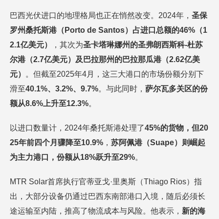
巴西光伏进口的地理格局也正在悄然改变。2024年，
圣保
罗州桑托斯港（
Porto de Santos）占进口总额的46%（1
2.1亿美元）
，其次为
圣卡塔琳娜州
的圣弗朗西斯科
-杜苏
尔港（2.7亿美元）及巴拉那州的巴拉那瓜港（2.62亿美
元）
。但截至2025年4月，这三大港口的市场份额分别下
滑至
40.1%、3.2%、9.7%
。与此同时，
萨尔瓦多关区的份
额从
8.6%上升至12.3%
。
以进口数量计，2024年桑托斯港处理了
45%的货物，但20
25年前四个月骤降至10.9%
，
苏阿佩港（
Suape）则崛起
为主力港口，份额从18%跃升至29%
。
MTR Solar首席执行官蒂亚戈·里奥斯（Thiago Rios）指
出，大部分设备仍通过巴西东南部港口入境，随后必须长
途运输至内陆，推高了物流成本与风险。他表示，
新的海