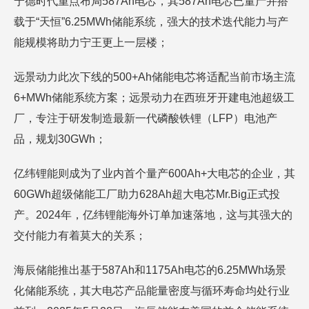
宁德时代重点布局587Ah电芯，其587Ah电芯已量产并搭
载于“天恒”6.25MWh储能系统，强大的技术迭代能力与产
能规模将助力宁王更上一层楼；
远景动力此次下线的500+Ah储能电芯将适配当前市场主流
6+MWh储能系统方案；远景动力在西班牙开建电池超级工
厂，专注于研发制造最新一代磷酸铁锂（LFP）电池产
品，规划30GWh；
亿纬锂能则成为了业内首个量产600Ah+大电芯的企业，其
60GWh超级储能工厂助力628Ah超大电芯Mr.Big正式投
产。2024年，亿纬锂能海外订单加速落地，这与其强大的
交付能力有着莫大的关系；
海辰储能推出基于587Ah和1175Ah电芯的6.25MWh场景
化储能系统，其大电芯产品能量密度与循环寿命均处行业