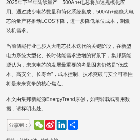
2025年下半年陆续量产，500Ah+电芯将加速规模化应
用。通过减少电芯数量和简化系统集成，500Ah+储能大电
芯的量产将推动LCOS下降，进一步降低单位成本，刺激
装机需求。
当前储能行业已步入大电芯技术迭代的关键阶段，在新型
电力系统大型化、长时储能需求激增的背景下，集邦新能
源认为，未来电芯的发展最重要的考量因素仍然是“低成
本、高安全、长寿命”，成本控制、技术突破与安全可靠性
将是未来竞争的核心焦点。
本文由集邦新能源EnergyTrend原创，如需转载或引用数
据，请标明出处。
W
S
L
分
e
i
i
享
C
n
n
h
a
k