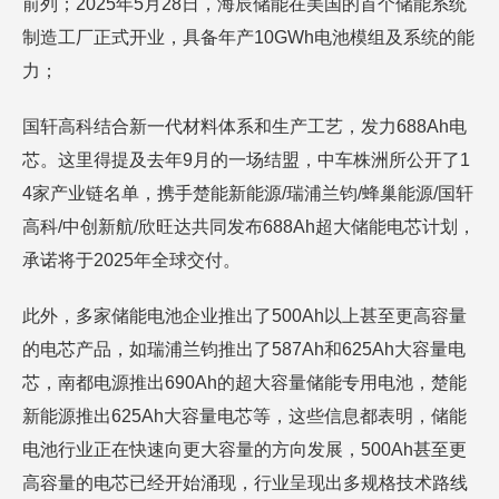
前列；2025年5月28日，海辰储能在美国的首个储能系统
制造工厂正式开业，具备年产10GWh电池模组及系统的能
力；
国轩高科结合新一代材料体系和生产工艺，发力688Ah电
芯。这里得提及去年9月的一场结盟，中车株洲所公开了1
4家产业链名单，携手楚能新能源/瑞浦兰钧/蜂巢能源/国轩
高科/中创新航/欣旺达共同发布688Ah超大储能电芯计划，
承诺将于2025年全球交付。
此外，多家储能电池企业推出了500Ah以上甚至更高容量
的电芯产品，如瑞浦兰钧推出了587Ah和625Ah大容量电
芯，南都电源推出690Ah的超大容量储能专用电池，楚能
新能源推出625Ah大容量电芯等，这些信息都表明，储能
电池行业正在快速向更大容量的方向发展，500Ah甚至更
高容量的电芯已经开始涌现，行业呈现出多规格技术路线