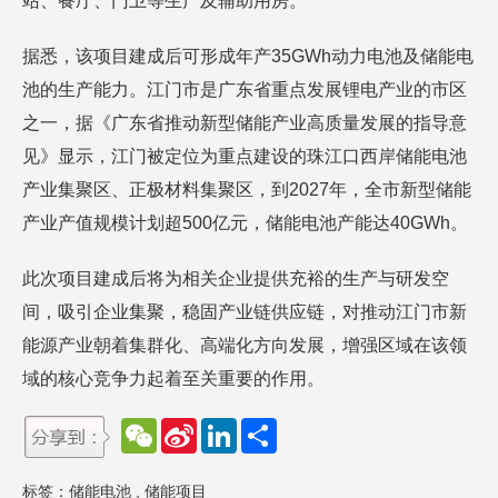
站、餐厅、门卫等生产及辅助用房。
据悉，该项目建成后可形成年产35GWh动力电池及储能电
池的生产能力。江门市是广东省重点发展锂电产业的市区
之一，据《广东省推动新型储能产业高质量发展的指导意
见》显示，江门被定位为重点建设的珠江口西岸储能电池
产业集聚区、正极材料集聚区，到2027年，全市新型储能
产业产值规模计划超500亿元，储能电池产能达40GWh。
此次项目建成后将为相关企业提供充裕的生产与研发空
间，吸引企业集聚，稳固产业链供应链，对推动江门市新
能源产业朝着集群化、高端化方向发展，增强区域在该领
域的核心竞争力起着至关重要的作用。
W
S
L
分
e
i
i
享
C
n
n
h
a
k
标签：
储能电池
,
储能项目