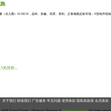
领跑
标量（含入围）10.56GW，晶科、协鑫、高景、英利、正泰领跑定标市场；N型组件投标均
光伏价...
关于我们
联络我们
广告服务
常见问题
使用条款
隐私权政策
会员条款
2026 EnergyTrend, a Business Division of
TrendForce Corp.
All rights reser