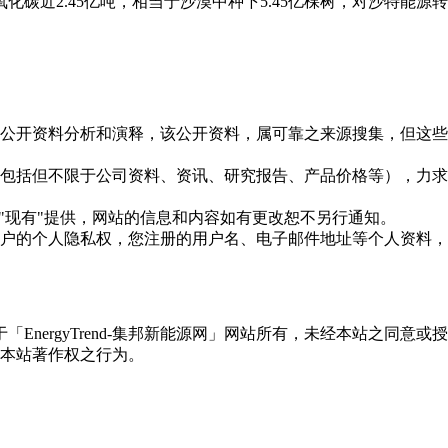
氧化碳近2.45亿吨，相当于沙漠中种下5.45亿棵树，对沙特能
信息是根据公开资料分析和演释，该公开资料，属可靠之来源搜集，
现的信息（包括但不限于公司资料、资讯、研究报告、产品价格等）
现况"及"现有"提供，网站的信息和内容如有更改恕不另行通知。
所有使用用户的个人隐私权，您注册的用户名、电子邮件地址等个人
权属于「EnergyTrend-集邦新能源网」网站所有，未经本站
本站著作权之行为。