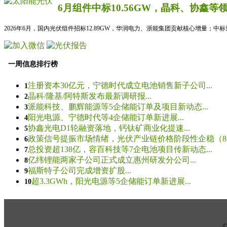
6月组件中标10.56GW，晶科、协鑫等
2026年6月，国内光伏组件招标12.89GW，华润电力、浙能集团贡献核心增量；中
一周信息排行榜
注册资本30亿元，宁德时代成立电池销售新子公司...
1
晶科/隆基/阿特斯发布最新调研报...
2
派能科技、鹏辉能源等5企储能订单及项目新动态...
3
阳光电源、宁德时代等4企储能订单新进展...
4
协鑫光电D1轮融资落地，钙钛矿商业化提速...
5
政策信号提振市场情绪，光伏产业链价格阶段性企稳（8.5
6
总投资超138亿，容百科技等7企电池项目传新动态...
7
亿纬锂能两家子公司正式成立惠州研发分公司...
8
福斯特子公司完成增资扩股...
9
超3.3GWh，阳光电源等5企储能订单新进展...
10
© 