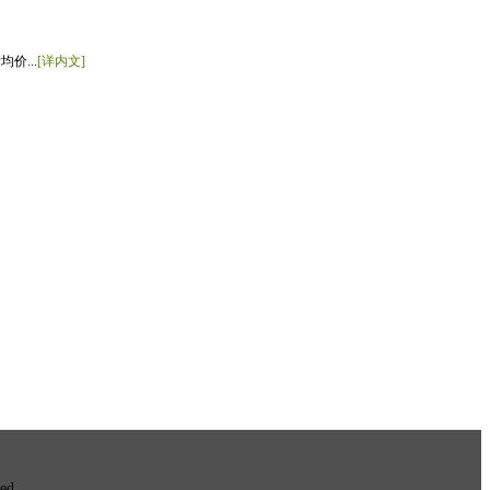
价...
[详内文]
ved