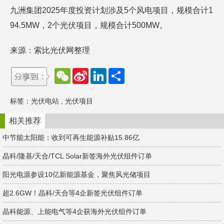
九洲集团2025年度投资计划涉及5个风电项目，规模合计1
94.5MW，2个光伏项目，规模合计500MW。
来源：索比光伏网整理
W
S
L
分
e
i
i
享
C
n
n
h
a
k
标签：
光伏电站
,
光伏项目
a
W
e
t
e
d
i
I
相关推荐
b
n
o
中节能太阳能：收到可再生能源补贴15.86亿
晶科/隆基/天合/TCL Solar新签海外光伏组件订单
阳光电源参设10亿新能源基金，聚焦风光储项目
超2.6GW！晶科/天合等4企新签光伏组件订单
晶科能源、上能电气等4企获海外光伏组件订单