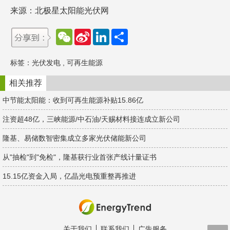
来源：北极星太阳能光伏网
W
S
L
分
e
i
i
享
C
n
n
h
a
k
标签：
光伏发电
,
可再生能源
a
W
e
t
e
d
i
I
相关推荐
b
n
o
中节能太阳能：收到可再生能源补贴15.86亿
注资超48亿，三峡能源/中石油/天赐材料接连成立新公司
隆基、易储数智密集成立多家光伏储能新公司
从"抽检"到"免检"，隆基获行业首张产线计量证书
15.15亿资金入局，亿晶光电预重整再推进
关于我们
联系我们
广告服务