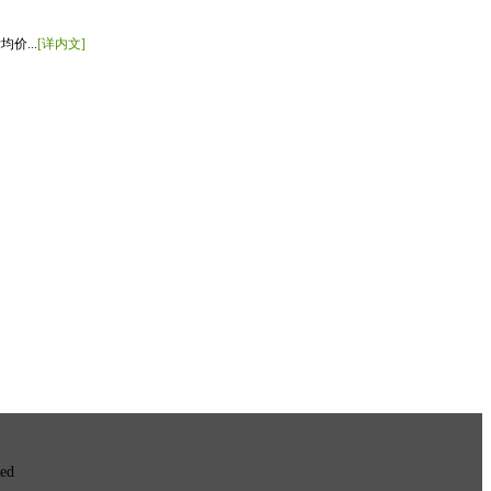
价...
[详内文]
ved