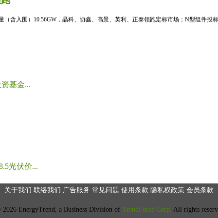
标量（含入围）10.56GW，晶科、协鑫、高景、英利、正泰领跑定标市场；N型组件投标均
基金...
光伏价...
关于我们
联络我们
广告服务
常见问题
使用条款
隐私权政策
会员条款
2026 EnergyTrend, a Business Division of
TrendForce Corp.
All rights reser