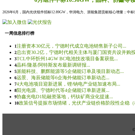
2026年6月，国内光伏组件招标12.89GW，华润电力、浙能集团贡献核心增量；中
一周信息排行榜
注册资本30亿元，宁德时代成立电池销售新子公司...
1
总出资30.2亿，宁德时代相关主体与厦门国资共设并购投资
2
TCL中环忻州14GW BC电池技改项目备案获批...
3
晶科/隆基/阿特斯发布最新调研报...
4
派能科技、鹏辉能源等5企储能订单及项目新动态...
5
远景、海辰储能等6企海外储能订单新动态...
6
4大电池项目迎新进展，锂/钠电产业链加速布局...
7
阳光电源、宁德时代等4企储能订单新进展...
8
协鑫光电D1轮融资落地，钙钛矿商业化提速...
9
政策信号提振市场情绪，光伏产业链价格阶段性企稳（8.5
10
© 