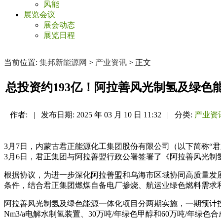
风能
展览会议
展会动态
展览日程
当前位置:
集邦新能源网
>
产业资讯
> 正文
总投资约193亿！阿拉善风光制氢及绿色
作者:
|
发布日期:
2025 年 03 月 10 日 11:32
|
分类:
产业资
3月7日，内蒙古君正能源化工集团股份有限公司（以下简称“君
3月6日，君正集团与阿拉善盟行政公署签署了《阿拉善风光制
根据协议，为进一步深化阿拉善盟和乌海市区域协同高质量发
条件，结合君正集团燃煤自备电厂掺烧、航运业绿色燃料需求
阿拉善风光制氢及绿色能源一体化项目分两期实施，一期预计投资2
Nm3/a电解水制氢装置、30万吨/年绿色甲醇和60万吨/年绿