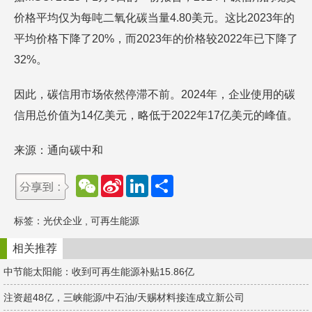
价格平均仅为每吨二氧化碳当量4.80美元。这比2023年的
平均价格下降了20%，而2023年的价格较2022年已下降了
32%。
因此，碳信用市场依然停滞不前。2024年，企业使用的碳
信用总价值为14亿美元，略低于2022年17亿美元的峰值。
来源：通向碳中和
W
S
L
分
e
i
i
享
C
n
n
h
a
k
标签：
光伏企业
,
可再生能源
a
W
e
t
e
d
i
I
相关推荐
b
n
o
中节能太阳能：收到可再生能源补贴15.86亿
注资超48亿，三峡能源/中石油/天赐材料接连成立新公司