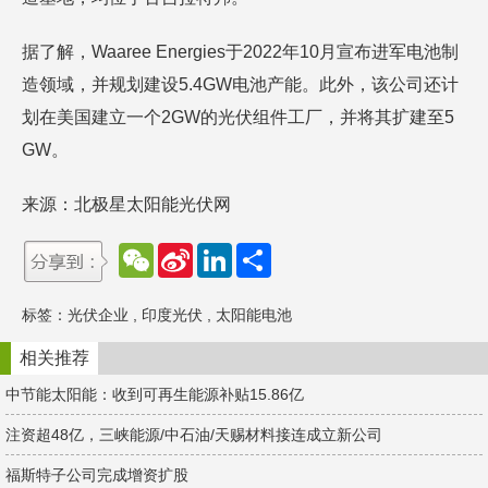
据了解，Waaree Energies于2022年10月宣布进军电池制
造领域，并规划建设5.4GW电池产能。此外，该公司还计
划在美国建立一个2GW的光伏组件工厂，并将其扩建至5
GW。
来源：北极星太阳能光伏网
W
S
L
分
e
i
i
享
C
n
n
h
a
k
标签：
光伏企业
,
印度光伏
,
太阳能电池
a
W
e
t
e
d
i
I
相关推荐
b
n
o
中节能太阳能：收到可再生能源补贴15.86亿
注资超48亿，三峡能源/中石油/天赐材料接连成立新公司
福斯特子公司完成增资扩股