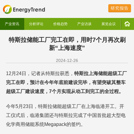
研究报告
产业资讯
分析评论
价格趋势
产业访谈
展览会议
特斯拉储能工厂完工在即，用时7个月再次刷
新“上海速度”
2024-12-26
12月24日，记者从特斯拉获悉，
特斯拉上海储能超级工厂
完工在即，预计在今年年底前建设完毕，有望突破其整车
超级工厂建设速度，7个月实现从动工到完工的全过程。
今年5月23日，特斯拉储能超级工厂在上海临港开工。开
工仪式后，
临港集团
还与特斯拉完成了中国首批超大型电
化学商用储能系统
Megapack
的签约。