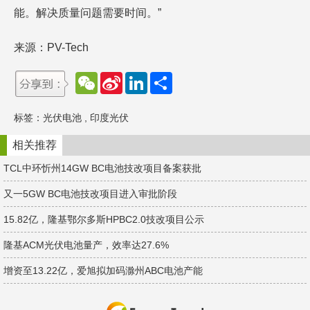
能。解决质量问题需要时间。”
来源：PV-Tech
W
S
L
分
e
i
i
享
C
n
n
h
a
k
标签：
光伏电池
,
印度光伏
a
W
e
t
e
d
i
I
相关推荐
b
n
o
TCL中环忻州14GW BC电池技改项目备案获批
又一5GW BC电池技改项目进入审批阶段
15.82亿，隆基鄂尔多斯HPBC2.0技改项目公示
隆基ACM光伏电池量产，效率达27.6%
增资至13.22亿，爱旭拟加码滁州ABC电池产能