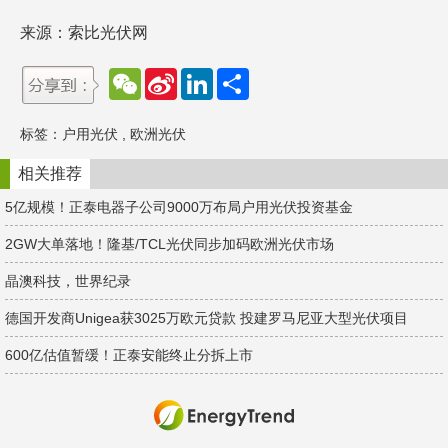
来源：索比光伏网
W
S
L
分
e
i
i
享
C
n
n
h
a
k
标签：
户用光伏
,
欧洲光伏
a
W
e
t
e
d
i
I
相关推荐
b
n
o
5亿规模！正泰电器子公司9000万布局户用光伏投资基金
2GW大单落地！隆基/TCL光伏同步加码欧洲光伏市场
晶澳科技，世界纪录
德国开发商Unigea获3025万欧元贷款 投建罗马尼亚大型光伏项目
600亿估值暂缓！正泰安能终止分拆上市