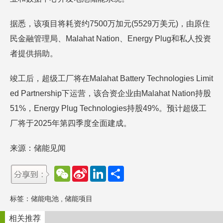
据悉，该项目将耗资约7500万加元(5529万美元)，由原住
民金融管理局、Malahat Nation、Energy Plug和私人投资
者提供捐助。
竣工后，超级工厂将在Malahat Battery Technologies Limit
ed Partnership下运营，该合资企业由Malahat Nation持股
51%，Energy Plug Technologies持股49%。预计超级工
厂将于2025年第四季度全面建成。
来源：储能见闻
W
S
L
分
e
i
i
享
C
n
n
h
a
k
标签：
储能电池
,
储能项目
a
W
e
t
e
d
i
I
相关推荐