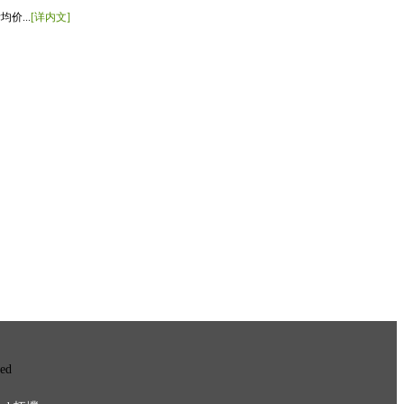
价...
[详内文]
ved