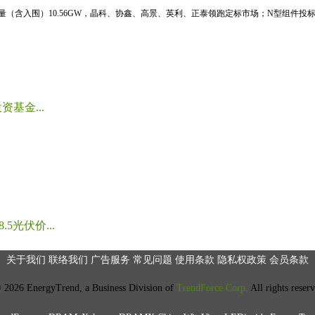
标量（含入围）10.56GW，晶科、协鑫、高景、英利、正泰领跑定标市场；N型组件投标均
基金...
光伏价...
关于我们
联络我们
广告服务
常见问题
使用条款
隐私权政策
会员条款
2026 EnergyTrend, a Business Division of
TrendForce Corp.
All rights reser