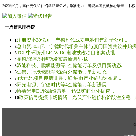
2026年6月，国内光伏组件招标12.89GW，华润电力、浙能集团贡献核心增量；中
一周信息排行榜
注册资本30亿元，宁德时代成立电池销售新子公司...
1
总出资30.2亿，宁德时代相关主体与厦门国资共设并购投资
2
TCL中环忻州14GW BC电池技改项目备案获批...
3
晶科/隆基/阿特斯发布最新调研报...
4
派能科技、鹏辉能源等5企储能订单及项目新动态...
5
远景、海辰储能等6企海外储能订单新动态...
6
4大电池项目迎新进展，锂/钠电产业链加速布局...
7
阳光电源、宁德时代等4企储能订单新进展...
8
协鑫光电D1轮融资落地，钙钛矿商业化提速...
9
政策信号提振市场情绪，光伏产业链价格阶段性企稳（8.5
10
© 