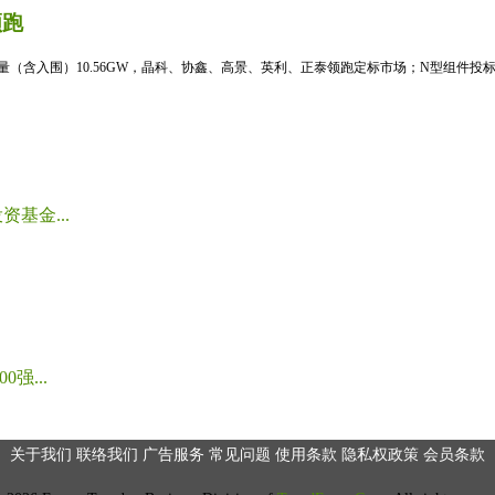
领跑
标量（含入围）10.56GW，晶科、协鑫、高景、英利、正泰领跑定标市场；N型组件投标均
基金...
强...
关于我们
联络我们
广告服务
常见问题
使用条款
隐私权政策
会员条款