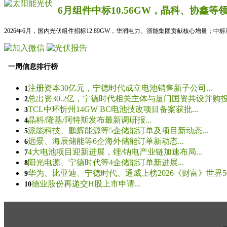
6月组件中标10.56GW，晶科、协鑫等
2026年6月，国内光伏组件招标12.89GW，华润电力、浙能集团贡献核心增量；中
一周信息排行榜
注册资本30亿元，宁德时代成立电池销售新子公司...
1
总出资30.2亿，宁德时代相关主体与厦门国资共设并购投资
2
TCL中环忻州14GW BC电池技改项目备案获批...
3
晶科/隆基/阿特斯发布最新调研报...
4
派能科技、鹏辉能源等5企储能订单及项目新动态...
5
远景、海辰储能等6企海外储能订单新动态...
6
4大电池项目迎新进展，锂/钠电产业链加速布局...
7
阳光电源、宁德时代等4企储能订单新进展...
8
华为、比亚迪、宁德时代、通威上榜2026《财富》世界500
9
德业股份再递交H股上市申请...
10