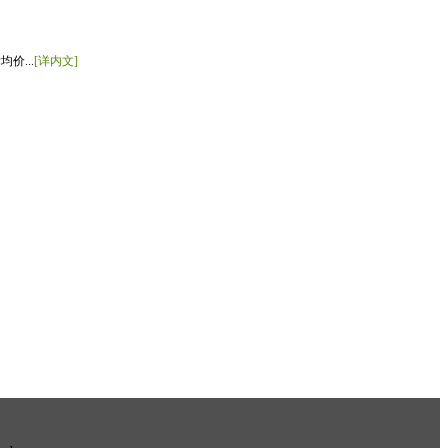
价...
[详内文]