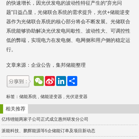
的快速增长，因光伏发电的波动性特征产生的“弃光问
题”日益凸显，光储联合系统的需求提升，光伏+储能逆变
器作为光储联合系统的核心部分将会不断发展。光储联合
系统能够协助解决光伏发电间歇性、波动性大、可调控性
低的弊端，实现电力在发电侧、电网侧和用户侧的稳定运
行。
文章来源：企业公告，集邦储能整理
W
S
L
分
e
i
i
享
C
n
n
h
a
k
标签：
储能系统
,
储能逆变器
,
光伏逆变器
a
W
e
t
e
d
i
I
相关推荐
b
n
o
亿纬锂能两家子公司正式成立惠州研发分公司
派能科技、鹏辉能源等5企储能订单及项目新动态