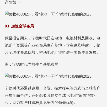
详情如下：
03 加速全球布局
截至报告期末，宁德时代已在电池、电池材料及回收、电
池矿产资源等产业链布局生产基地（含在建及待建），整
合全球化资源优势，推动电池产业链进一步高质量发展。
图：宁德时代当前生产基地布局
宁德时代还通过参股、合资、技术授权等方式与全球客户
开展全面合作，充分彰显其建立全球化电池“帝国”的野
心，助力客户打造极具竞争力的领先优势。