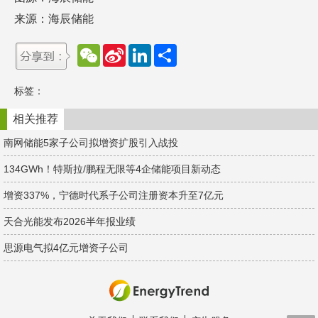
来源：海辰储能
W
S
L
分
e
i
i
享
C
n
n
h
a
k
标签：
a
W
e
t
e
d
i
I
相关推荐
b
n
o
南网储能5家子公司拟增资扩股引入战投
134GWh！特斯拉/鹏程无限等4企储能项目新动态
增资337%，宁德时代系子公司注册资本升至7亿元
天合光能发布2026半年报业绩
思源电气拟4亿元增资子公司