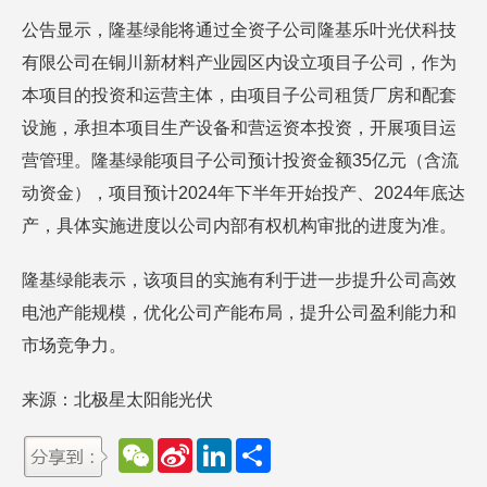
公告显示，隆基绿能将通过全资子公司隆基乐叶光伏科技
有限公司在铜川新材料产业园区内设立项目子公司，作为
本项目的投资和运营主体，由项目子公司租赁厂房和配套
设施，承担本项目生产设备和营运资本投资，开展项目运
营管理。隆基绿能项目子公司预计投资金额35亿元（含流
动资金），项目预计2024年下半年开始投产、2024年底达
产，具体实施进度以公司内部有权机构审批的进度为准。
隆基绿能表示，该项目的实施有利于进一步提升公司高效
电池产能规模，优化公司产能布局，提升公司盈利能力和
市场竞争力。
来源：北极星太阳能光伏
W
S
L
分
e
i
i
享
C
n
n