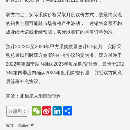
硅片总计9.5亿片（包括182mm/210mm规格）。
双方约定，实际采购价格采取月度议价方式，故最终实现
的销售金额可能随市场价格产生波动，上述销售金额不构
成业绩承诺或业绩预测，实际以签订的月度订单为准。
预计2022年至2024年甲方采购数量总计9.5亿片，实际采
购总量以届时双方签署的补充协议约定为准。双方最晚于
2022年第四季度内确认2023年度采购/交付量，最晚于202
3年第四季度内确认2024年度采购/交付量，并经双方同意
后签署补充协议。
来源：北极星太阳能光伏网
W
S
L
分
e
i
i
享
C
n
n
h
a
k
标签：
单晶硅片
a
W
e