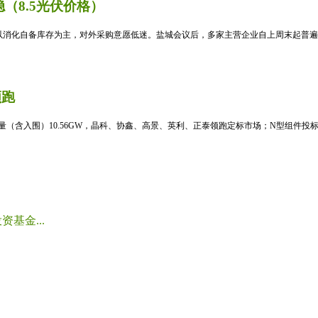
（8.5光伏价格）
消化自备库存为主，对外采购意愿低迷。盐城会议后，多家主营企业自上周末起普遍暂
领跑
标量（含入围）10.56GW，晶科、协鑫、高景、英利、正泰领跑定标市场；N型组件投标均
基金...