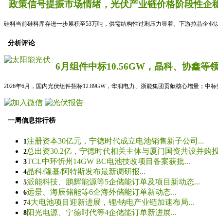
政策信号提振市场情绪，光伏产业链价格阶段性企稳
硅料当前硅料库存进一步累积至53万吨，供需结构性过剩压力显着。下游拉晶企业以
分析评论
6月组件中标10.56GW，晶科、协鑫等
2026年6月，国内光伏组件招标12.89GW，华润电力、浙能集团贡献核心增量；中
一周信息排行榜
注册资本30亿元，宁德时代成立电池销售新子公司...
1
总出资30.2亿，宁德时代相关主体与厦门国资共设并购投资
2
TCL中环忻州14GW BC电池技改项目备案获批...
3
晶科/隆基/阿特斯发布最新调研报...
4
派能科技、鹏辉能源等5企储能订单及项目新动态...
5
远景、海辰储能等6企海外储能订单新动态...
6
4大电池项目迎新进展，锂/钠电产业链加速布局...
7
阳光电源、宁德时代等4企储能订单新进展...
8