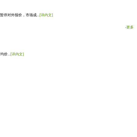
停对外报价，市场成...
[详内文]
‧
更多
价...
[详内文]