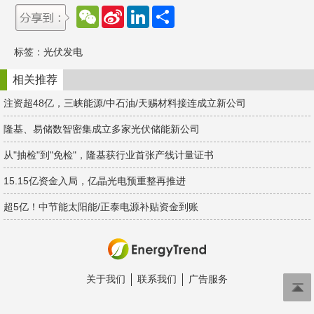
W
S
L
分
e
i
i
享
C
n
n
h
a
k
标签：
光伏发电
a
W
e
t
e
d
i
I
相关推荐
b
n
o
注资超48亿，三峡能源/中石油/天赐材料接连成立新公司
隆基、易储数智密集成立多家光伏储能新公司
从"抽检"到"免检"，隆基获行业首张产线计量证书
15.15亿资金入局，亿晶光电预重整再推进
超5亿！中节能太阳能/正泰电源补贴资金到账
关于我们
联系我们
广告服务