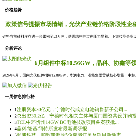
价格趋势
政策信号提振市场情绪，光伏产业链价格阶段性企稳
硅料当前硅料库存进一步累积至53万吨，供需结构性过剩压力显着。下游拉晶企业以
分析评论
6月组件中标10.56GW，晶科、协鑫等
2026年6月，国内光伏组件招标12.89GW，华润电力、浙能集团贡献核心增量；中
一周信息排行榜
注册资本30亿元，宁德时代成立电池销售新子公司...
1
总出资30.2亿，宁德时代相关主体与厦门国资共设并购投资
2
TCL中环忻州14GW BC电池技改项目备案获批...
3
晶科/隆基/阿特斯发布最新调研报...
4
派能科技、鹏辉能源等5企储能订单及项目新动态...
5