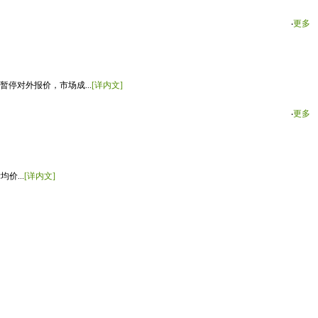
‧
更多
停对外报价，市场成...
[详内文]
‧
更多
价...
[详内文]