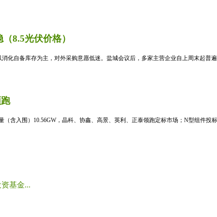
（8.5光伏价格）
消化自备库存为主，对外采购意愿低迷。盐城会议后，多家主营企业自上周末起普遍暂
领跑
标量（含入围）10.56GW，晶科、协鑫、高景、英利、正泰领跑定标市场；N型组件投标均
基金...