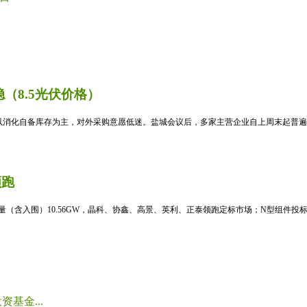
（8.5光伏价格）
消化自备库存为主，对外采购意愿低迷。盐城会议后，多家主营企业自上周末起普遍暂
领跑
标量（含入围）10.56GW，晶科、协鑫、高景、英利、正泰领跑定标市场；N型组件投标均
基金...