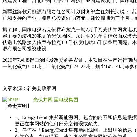
路建设工程、河北巴州（邢若）科技产业园建设项目、国家电投
新疆丝路乾元能源有限责任公司计划财务部主任刘长海说：“
广和支持的产业，项目总投资9113万元，建设周期为三个月，
据了解，国家电投若羌依吞布拉克一期2万千瓦光伏并网发电项
容主要为装机20兆瓦的光伏场区。采用440瓦单晶硅双面双玻
伏送出线路接入依吞布拉克110千伏变电站35千伏备用间隔。
源有限公司投资建设。
2020年7月取得自治区发改委的备案证，本项目在生产运行期内年平
一氧化碳约3. 01吨，二氧化氨约123. 22吨，烟尘145.
文章来源：若羌县政府网
光伏并网
国电投集团
【免责声明】
1、EnergyTrend-集邦新能源网」包含的内容和
更正在本网站的任何部分之错误或疏失。
2、任何在「EnergyTrend-集邦新能源网」上出
行为负责。如有错漏，请以各公司官方网站公布为准。