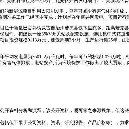
若羌依吞布拉克一期2万千瓦光伏并网发电项目、若羌县现代畜牧产
我们的新能源项目利用太阳能发电，每年可减少有害气体的排放
前期准备工作已经基本完成，计划是在年底并网发电，项目运行时间
目位于新量巴音郭楞蒙古自治州若羌县铁木里克乡。距离若羌县直
光伏组件。拟建设一座35kV开关站及配套设施。选用集中式箱逆变
本项目投资规模9113万元，建设周期3个月，生产运行期25年
均发电量为3501. 2万千瓦时。每年可节约标煤1.076万吨，相
 39吨等多种有害气体排放，电站投产后为环境保护工作做出了较大贡
信息是根据公开资料分析和演释，该公开资料，属可靠之来源搜集，
现的信息（包括但不限于公司资料、资讯、研究报告、产品价格等）