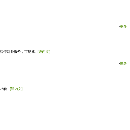
‧
更多
停对外报价，市场成...
[详内文]
‧
更多
价...
[详内文]