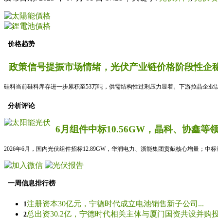
价格趋势
政策信号提振市场情绪，光伏产业链价格阶段性企稳
硅料当前硅料库存进一步累积至53万吨，供需结构性过剩压力显着。下游拉晶企业以
分析评论
6月组件中标10.56GW，晶科、协鑫等
2026年6月，国内光伏组件招标12.89GW，华润电力、浙能集团贡献核心增量；中
一周信息排行榜
注册资本30亿元，宁德时代成立电池销售新子公司...
1
总出资30.2亿，宁德时代相关主体与厦门国资共设并购投资
2