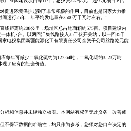
业园建设项目等11个，总投资22.7亿元，超亿元项目5个。
，对促进环境保护起到了非常积极的作用，目前也是国家大力推
运行25年，年平均发电量在3500万千瓦时左右。”
线距离约208公里，场址区总占地面积约575亩。项目建设内
一体机7台。以两回汇集线路接入35千伏开关站，以一回35千
，由国家电投集团新疆能源化工有限责任公司全资子公司丝路乾元能
应每年可减少二氧化硫约为127.64吨，二氧化碳约3. 23万吨，
献，体现了应有的社会价值。
但这些分析和信息并未经独立核实。本网站有权但无此义务，改善或
，力求但不保证数据的准确性，均只作为参考，您须对您自主决定的