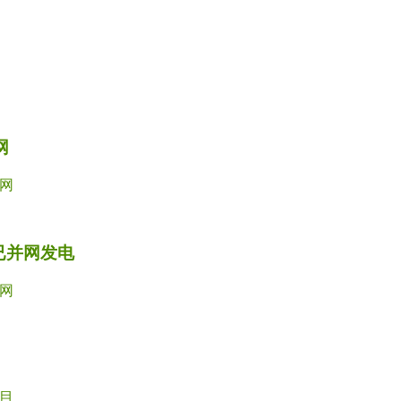
网
网
已并网发电
网
目