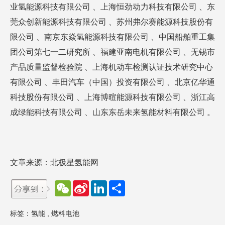
业氢能源科技有限公司 、上海恒劲动力科技有限公司 、东
莞众创新能源科技有限公司 、苏州弗尔赛能源科技股份有
限公司 、南京东焱氢能源科技有限公司 、中国船舶重工集
团公司第七一二研究所 、福建亚南电机有限公司 、无锡市
产品质量监督检验院 、上海机动车检测认证技术研究中心
有限公司 、丰田汽车（中国）投资有限公司 、北京亿华通
科技股份有限公司 、上海博暄能源科技有限公司 、浙江高
成绿能科技有限公司 、山东东岳未来氢能材料有限公司 。
文章来源：北极星氢能网
W
S
L
分
e
i
i
享
C
n
n
h
a
k
标签：
氢能
,
燃料电池
a
W
e
t
e
d