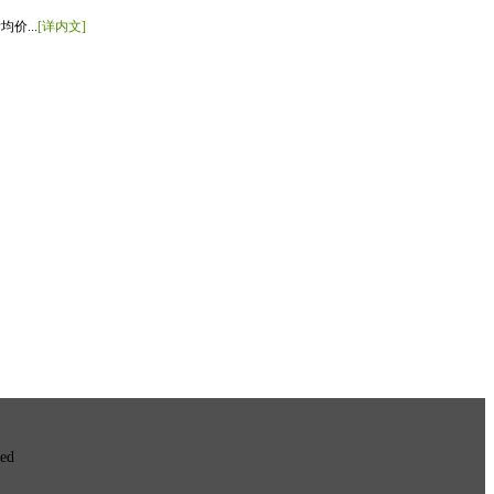
价...
[详内文]
ved