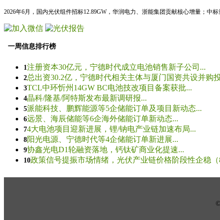
2026年6月，国内光伏组件招标12.89GW，华润电力、浙能集团贡献核心增量；中
一周信息排行榜
注册资本30亿元，宁德时代成立电池销售新子公司...
1
总出资30.2亿，宁德时代相关主体与厦门国资共设并购投资
2
TCL中环忻州14GW BC电池技改项目备案获批...
3
晶科/隆基/阿特斯发布最新调研报...
4
派能科技、鹏辉能源等5企储能订单及项目新动态...
5
远景、海辰储能等6企海外储能订单新动态...
6
4大电池项目迎新进展，锂/钠电产业链加速布局...
7
阳光电源、宁德时代等4企储能订单新进展...
8
协鑫光电D1轮融资落地，钙钛矿商业化提速...
9
政策信号提振市场情绪，光伏产业链价格阶段性企稳（8.5
10
© 