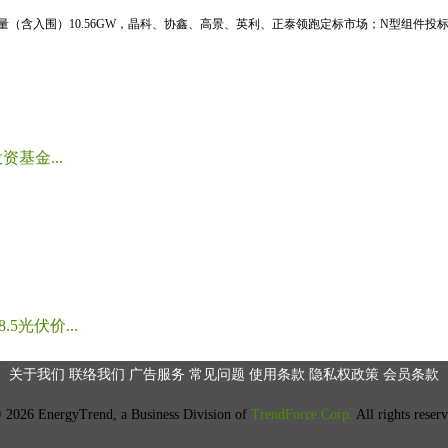
标量（含入围）10.56GW，晶科、协鑫、高景、英利、正泰领跑定标市场；N型组件投标均
基金...
光伏价...
关于我们
联络我们
广告服务
常见问题
使用条款
隐私权政策
会员条款
2026 EnergyTrend, a Business Division of
TrendForce Corp.
All rights reser