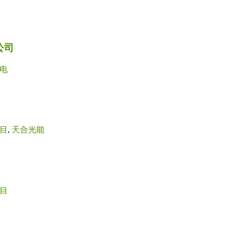
公司
电
目
,
天合光能
目